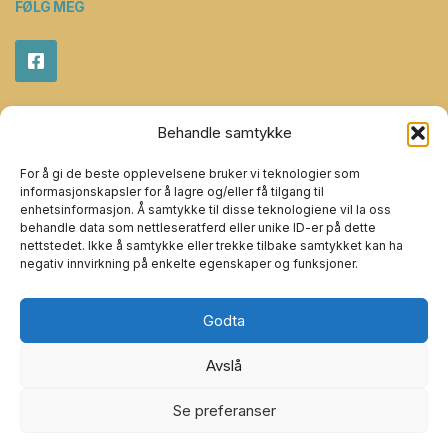
FØLG MEG
Behandle samtykke
For å gi de beste opplevelsene bruker vi teknologier som
LENKER
informasjonskapsler for å lagre og/eller få tilgang til
enhetsinformasjon. Å samtykke til disse teknologiene vil la oss
Hjem
behandle data som nettleseratferd eller unike ID-er på dette
nettstedet. Ikke å samtykke eller trekke tilbake samtykket kan ha
Om meg
negativ innvirkning på enkelte egenskaper og funksjoner.
Produkter
Ta kontakt
Godta
Infokapsel-erklæring (EU)
Avslå
Se preferanser
Copyright: Fotterapeut Gro anita W. Håpnes