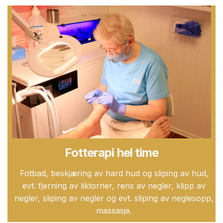
Fotterapi hel time
Fotbad, beskjæring av hard hud og sliping av hud,
evt. fjerning av liktorner, rens av negler, klipp av
negler, sliping av negler og evt. sliping av neglesopp,
massasje.