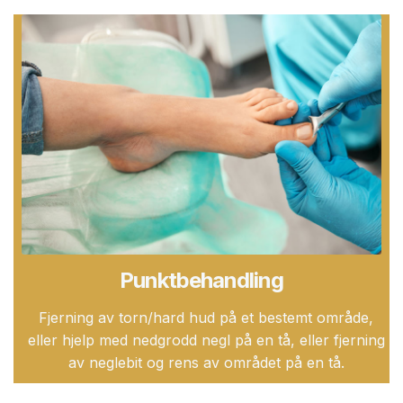
Punktbehandling
Fjerning av torn/hard hud på et bestemt område,
eller hjelp med nedgrodd negl på en tå, eller fjerning
av neglebit og rens av området på en tå.