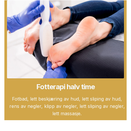
Fotterapi halv time
Fotbad, lett beskjæring av hud, lett sliping av hud,
rens av negler, klipp av negler, lett sliping av negler,
lett massasje.