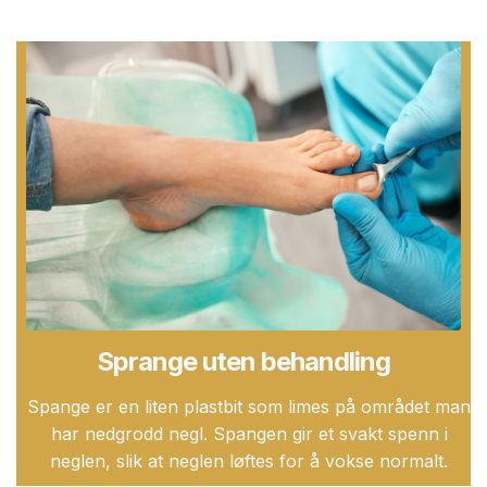
Sprange uten behandling
Spange er en liten plastbit som limes på området man
har nedgrodd negl. Spangen gir et svakt spenn i
neglen, slik at neglen løftes for å vokse normalt.